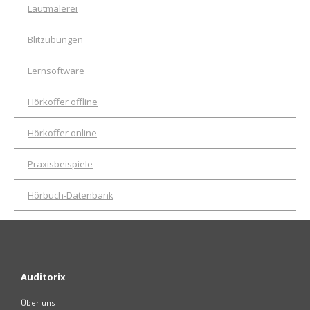
Lautmalerei
Blitzübungen
Lernsoftware
Hörkoffer offline
Hörkoffer online
Praxisbeispiele
Hörbuch-Datenbank
Auditorix
Über uns