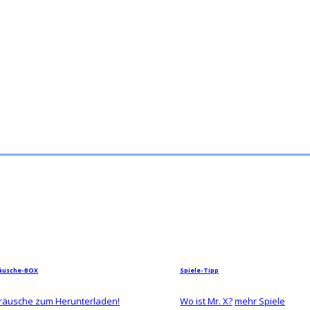
äusche-BOX
Spiele-Tipp
räusche zum Herunterladen!
Wo ist Mr. X?
mehr Spiele