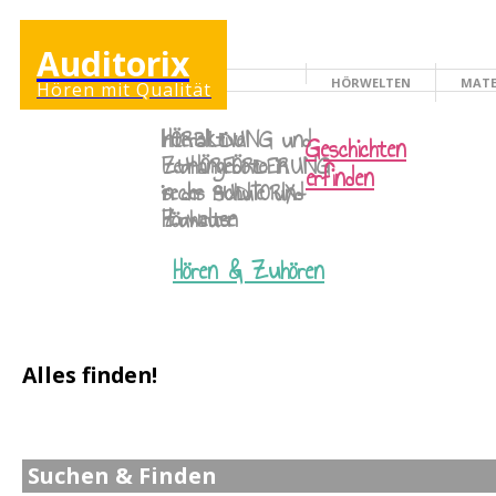
Auditorix
HÖRWELTEN
MATE
Hören mit Qualität
ERWACHSENENSEITE
Interaktive
HÖRBILDUNG
und
Geschichten
Lernangebote in
ZUHÖRFÖRDERUNG
erfinden
sechs AUDITORIX-
in der Schule und
Hörwelten
Zuhause
Hören & Zuhören
Alles finden!
Suchen & Finden