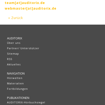
team[at]auditorix.de
webmaster[at]auditorix.de
« Zurück
AUDITORIX
Über uns
Partner/ Unterstützer
Sitemap
RSS
Aktuelles
NAVIGATION
Hörwelten
Materialien
Fortbildungen
PUBLIKATIONEN
AUDITORIX-Hörbuchsiegel