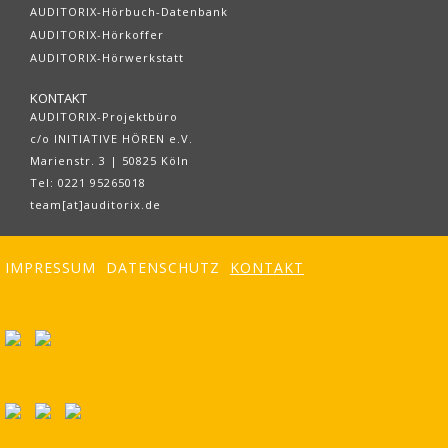
AUDITORIX-Hörbuch-Datenbank
AUDITORIX-Hörkoffer
AUDITORIX-Hörwerkstatt
KONTAKT
AUDITORIX-Projektbüro
c/o INITIATIVE HÖREN e.V.
Marienstr. 3 | 50825 Köln
Tel: 0221 95265018
team[at]auditorix.de
IMPRESSUM
DATENSCHUTZ
KONTAKT