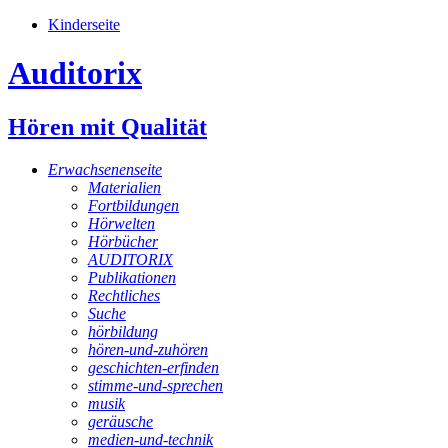
Kinderseite
Auditorix
Hören mit Qualität
Erwachsenenseite
Materialien
Fortbildungen
Hörwelten
Hörbücher
AUDITORIX
Publikationen
Rechtliches
Suche
hörbildung
hören-und-zuhören
geschichten-erfinden
stimme-und-sprechen
musik
geräusche
medien-und-technik