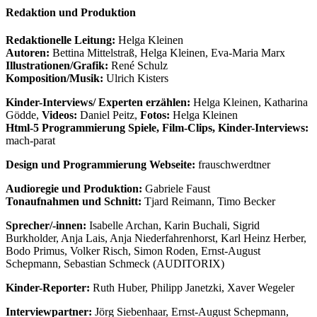
Redaktion und Produktion
Redaktionelle Leitung:
Helga Kleinen
Autoren:
Bettina Mittelstraß, Helga Kleinen, Eva-Maria Marx
Illustrationen/Grafik:
René Schulz
Komposition/Musik:
Ulrich Kisters
Kinder-Interviews/ Experten erzählen:
Helga Kleinen, Katharina
Gödde,
Videos:
Daniel Peitz,
Fotos:
Helga Kleinen
Html-5 Programmierung Spiele, Film-Clips, Kinder-Interviews:
mach-parat
Design und Programmierung Webseite:
frauschwerdtner
Audioregie und Produktion:
Gabriele Faust
Tonaufnahmen und Schnitt:
Tjard Reimann, Timo Becker
Sprecher/-innen:
Isabelle Archan, Karin Buchali, Sigrid
Burkholder, Anja Lais, Anja Niederfahrenhorst, Karl Heinz Herber,
Bodo Primus, Volker Risch, Simon Roden, Ernst-August
Schepmann, Sebastian Schmeck (AUDITORIX)
Kinder-Reporter:
Ruth Huber, Philipp Janetzki, Xaver Wegeler
Interviewpartner:
Jörg Siebenhaar, Ernst-August Schepmann,