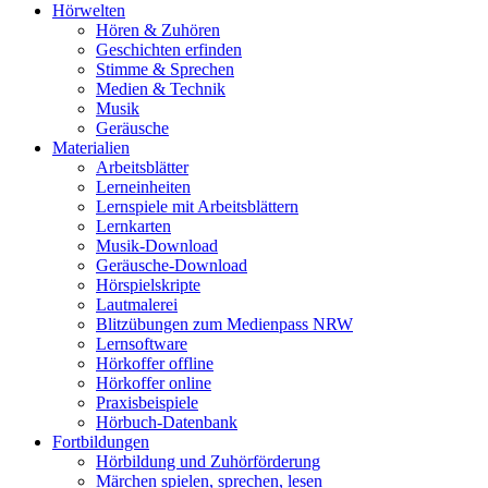
Hörwelten
Hören & Zuhören
Geschichten erfinden
Stimme & Sprechen
Medien & Technik
Musik
Geräusche
Materialien
Arbeitsblätter
Lerneinheiten
Lernspiele mit Arbeitsblättern
Lernkarten
Musik-Download
Geräusche-Download
Hörspielskripte
Lautmalerei
Blitzübungen zum Medienpass NRW
Lernsoftware
Hörkoffer offline
Hörkoffer online
Praxisbeispiele
Hörbuch-Datenbank
Fortbildungen
Hörbildung und Zuhörförderung
Märchen spielen, sprechen, lesen