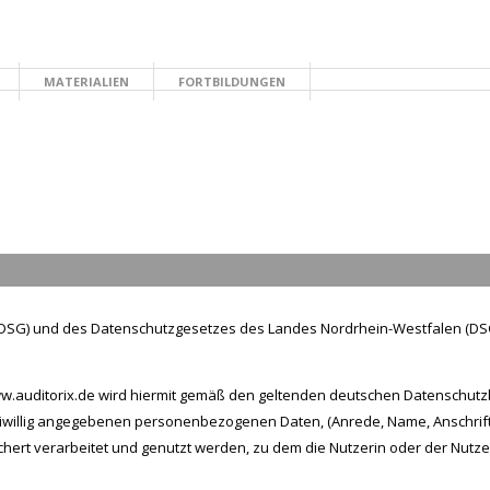
MATERIALIEN
FORTBILDUNGEN
TE
SG) und des Datenschutzgesetzes des Landes Nordrhein-Westfalen (DS
ww.auditorix.de wird hiermit gemäß den geltenden deutschen Datenschut
eiwillig angegebenen personenbezogenen Daten, (Anrede, Name, Anschrift, 
ert verarbeitet und genutzt werden, zu dem die Nutzerin oder der Nutzer