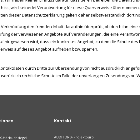
es. Wir haben keinen Einfluss darauf, dass deren Betreiber die Datensc
lich ist, wird keinerlei Verantwortung für diese Querverweise übernommen
ien dieser Datenschutzerklärung gelten daher selbstverständlich dort nic
 Verknüpfung den fremden Inhalt daraufhin überprüft, ob durch ihn eine mö
rüfung der verwiesenen Angebote auf Veränderungen, die eine Verantwortl
uf hingewiesen wird, dass ein konkretes Angebot, zu dem die Schule des Hö
n Verweis auf dieses Angebot aufheben bzw. sperren.
 Kontaktdaten durch Dritte zur Übersendung von nicht ausdrücklich angef
usdrücklich rechtliche Schritte im Falle der unverlangten Zusendung von 
tionen
Kontakt
AUDITORIX-Projektbüro
X-Hörbuchsiegel