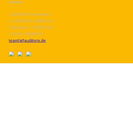
Kontakt
AUDITORIX-Projektbüro
c/o INITIATIVE HÖREN e.V.
Marienstr. 3 | 50825 Köln
Tel: 0221 95265018
team[at]auditorix.de