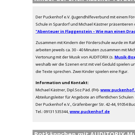
Der Puckenhof e.V. (Jugendhilfeverbund mit einem För
Schule in Spardorf und Michael Kästner präsentieren d
"Abenteuer in Flaggenstein – Wie man einen Dra
Zusammen mit Kindern der Förderschule wurde im Rahm
arbeiten jeweils ca. 30 - 40 Minuten zusammen mit Mi
Vertonung mit der Musik von AUDITORIX (s.
Musik-Bo
weshalb wir die Szenen erst mit viel Geduld spielen u
die Texte sprechen. Zwei Kinder spielen eine Figur.
Information und Kontakt:
Michael Kästner, Dipl.Soz.Päd. (FH)-
www.puckenhof
Abteilungsleiter für Angebote an öffentlichen Schulen
Der Puckenhof e.V., Gräfenberger Str. 42-44, 91054 B
Tel.: 09131 535344,
www.puckenhof.de
Rotkäppchen mit AUDITORIX-Mu