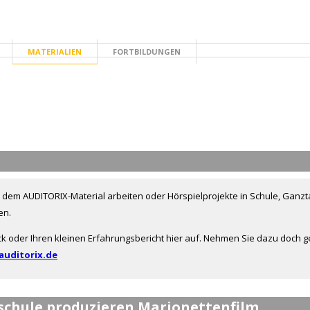
MATERIALIEN
FORTBILDUNGEN
TE
 dem AUDITORIX-Material arbeiten oder Hörspielprojekte in Schule, Ganzta
en.
k oder Ihren kleinen Erfahrungsbericht hier auf. Nehmen Sie dazu doch ge
auditorix.de
rschule produzieren Marionettenfilm