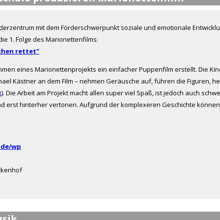
derzentrum mit dem Förderschwerpunkt soziale und emotionale Entwicklun
ie 1. Folge des Marionettenfilms:
chen rettet"
en eines Marionettenprojekts ein einfacher Puppenfilm erstellt. Die Kin
chael Kästner an dem Film – nehmen Geräusche auf, führen die Figuren, he
x
). Die Arbeit am Projekt macht allen super viel Spaß, ist jedoch auch sc
nd erst hinterher vertonen. Aufgrund der komplexeren Geschichte können di
.de/wp
uckenhof
sik