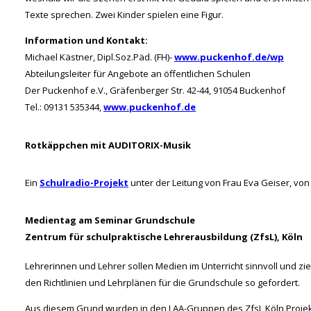
Texte sprechen. Zwei Kinder spielen eine Figur.
Information und Kontakt:
Michael Kästner, Dipl.Soz.Päd. (FH)-
www.puckenhof.de/wp
Abteilungsleiter für Angebote an öffentlichen Schulen
Der Puckenhof e.V., Gräfenberger Str. 42-44, 91054 Buckenhof
Tel.: 09131 535344,
www.puckenhof.de
Rotkäppchen mit AUDITORIX-Musik
Ein
Schulradio-Projekt
unter der Leitung von Frau Eva Geiser, von u
Medientag am Seminar Grundschule
Zentrum für schulpraktische Lehrerausbildung (ZfsL), Köln
Lehrerinnen und Lehrer sollen Medien im Unterricht sinnvoll und zi
den Richtlinien und Lehrplänen für die Grundschule so gefordert.
Aus diesem Grund wurden in den LAA-Gruppen des ZfsL Köln Projekt