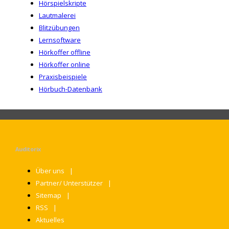
Hörspielskripte
Lautmalerei
Blitzübungen
Lernsoftware
Hörkoffer offline
Hörkoffer online
Praxisbeispiele
Hörbuch-Datenbank
Auditorix
Über uns
Partner/ Unterstützer
Sitemap
RSS
Aktuelles