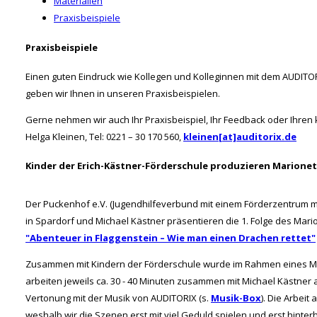
Materialien
Praxisbeispiele
Praxisbeispiele
Einen guten Eindruck wie Kollegen und Kolleginnen mit dem AUDITORI
geben wir Ihnen in unseren Praxisbeispielen.
Gerne nehmen wir auch Ihr Praxisbeispiel, Ihr Feedback oder Ihren 
Helga Kleinen, Tel: 0221 – 30 170 560,
kleinen[at]auditorix.de
Kinder der Erich-Kästner-Förderschule produzieren Marionet
Der Puckenhof e.V. (Jugendhilfeverbund mit einem Förderzentrum m
in Spardorf und Michael Kästner präsentieren die 1. Folge des Mari
"Abenteuer in Flaggenstein – Wie man einen Drachen rettet"
Zusammen mit Kindern der Förderschule wurde im Rahmen eines Mari
arbeiten jeweils ca. 30 - 40 Minuten zusammen mit Michael Kästner 
Vertonung mit der Musik von AUDITORIX (s.
Musik-Box
). Die Arbei
weshalb wir die Szenen erst mit viel Geduld spielen und erst hinter