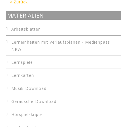
« Zurück
MATERIALIEN
Arbeitsblätter
Lerneinheiten mit Verlaufsplänen - Medienpass
NRW
Lernspiele
Lernkarten
Musik-Download
Geräusche-Download
Hörspielskripte