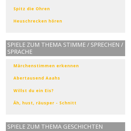
Spitz die Ohren
Heuschrecken hören
SPIELE ZUM THEMA STIMME / SPRECHEN /
SPRACHE
Märchenstimmen erkennen
Abertausend Aaahs
Willst du ein Eis?
Äh, hust, räusper - Schnitt
SPIELE ZUM THEMA GESCHICHTEN