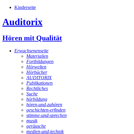
Kinderseite
Auditorix
Hören mit Qualität
Erwachsenenseite
Materialien
Fortbildungen
Hörwelten
Hörbücher
AUDITORIX
Publikationen
Rechtliches
Suche
hörbildung
hören-und-zuhören
geschichten-erfinden
stimme-und-sprechen
musik
geräusche
medien-und-technik