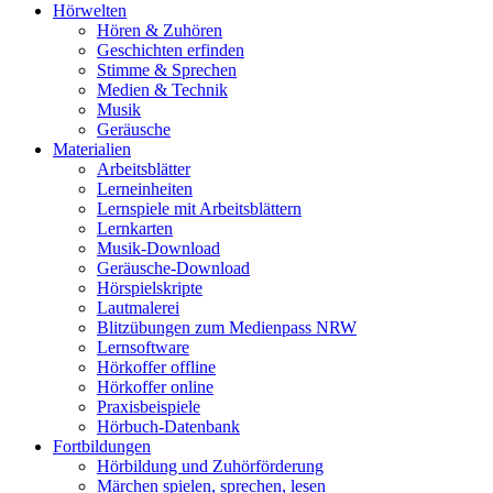
Hörwelten
Hören & Zuhören
Geschichten erfinden
Stimme & Sprechen
Medien & Technik
Musik
Geräusche
Materialien
Arbeitsblätter
Lerneinheiten
Lernspiele mit Arbeitsblättern
Lernkarten
Musik-Download
Geräusche-Download
Hörspielskripte
Lautmalerei
Blitzübungen zum Medienpass NRW
Lernsoftware
Hörkoffer offline
Hörkoffer online
Praxisbeispiele
Hörbuch-Datenbank
Fortbildungen
Hörbildung und Zuhörförderung
Märchen spielen, sprechen, lesen