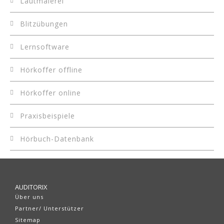
Lautmalerei
Blitzübungen
Lernsoftware
Hörkoffer offline
Hörkoffer online
Praxisbeispiele
Hörbuch-Datenbank
AUDITORIX
Über uns
Partner/ Unterstützer
Sitemap