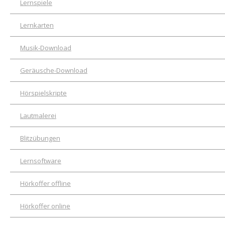
Lernspiele
Lernkarten
Musik-Download
Geräusche-Download
Hörspielskripte
Lautmalerei
Blitzübungen
Lernsoftware
Hörkoffer offline
Hörkoffer online