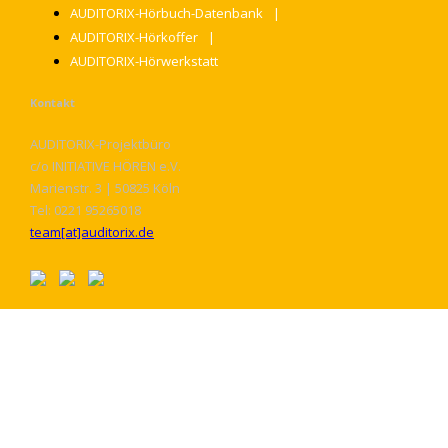
AUDITORIX-Hörbuch-Datenbank
AUDITORIX-Hörkoffer
AUDITORIX-Hörwerkstatt
Kontakt
AUDITORIX-Projektbüro
c/o INITIATIVE HÖREN e.V.
Marienstr. 3 | 50825 Köln
Tel: 0221 95265018
team[at]auditorix.de