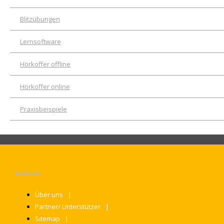
Blitzübungen
Lernsoftware
Hörkoffer offline
Hörkoffer online
Praxisbeispiele
Auditorix
Über uns
Partner/ Unterstützer
Sitemap