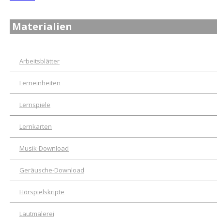
Materialien
Arbeitsblätter
Lerneinheiten
Lernspiele
Lernkarten
Musik-Download
Geräusche-Download
Hörspielskripte
Lautmalerei