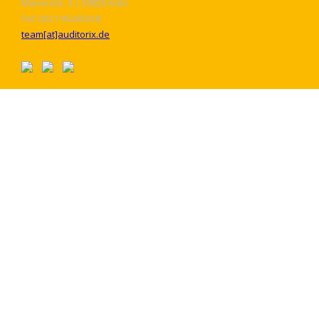
Marienstr. 3 | 50825 Köln
Tel: 0221 95265018
team[at]auditorix.de