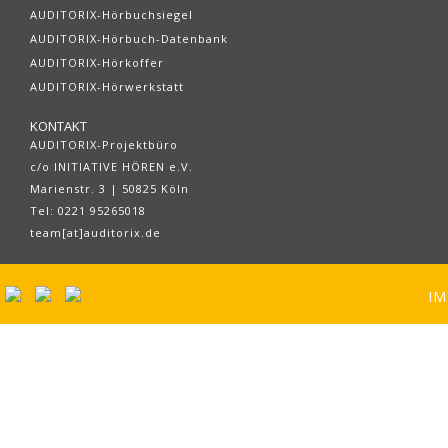
AUDITORIX-Hörbuchsiegel
AUDITORIX-Hörbuch-Datenbank
AUDITORIX-Hörkoffer
AUDITORIX-Hörwerkstatt
KONTAKT
AUDITORIX-Projektbüro
c/o INITIATIVE HÖREN e.V.
Marienstr. 3 | 50825 Köln
Tel: 0221 95265018
team[at]auditorix.de
IM