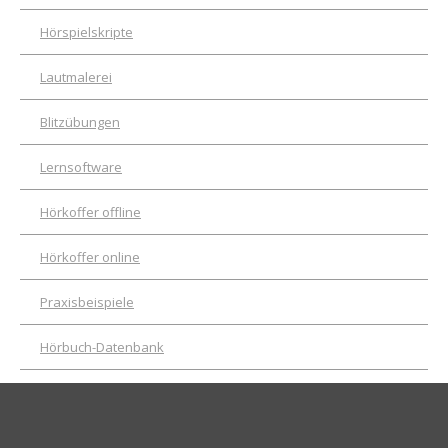
Hörspielskripte
Lautmalerei
Blitzübungen
Lernsoftware
Hörkoffer offline
Hörkoffer online
Praxisbeispiele
Hörbuch-Datenbank