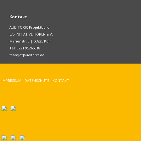
Kontakt
AUDITORIX-Projektbüro
c/o INITIATIVE HÖREN e.V.
Marienstr. 3 | 50825 Köln
Tel: 0221 95265018
team[at]auditorix.de
IMPRESSUM
DATENSCHUTZ
KONTAKT