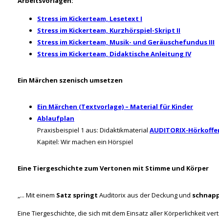
Arbeitsvorlagen:
Stress im Kickerteam, Lesetext I
Stress im Kickerteam, Kurzhörspiel-Skript II
Stress im Kickerteam, Musik- und Geräuschefundus III
Stress im Kickerteam, Didaktische Anleitung IV
Ein Märchen szenisch umsetzen
Ein Märchen (Textvorlage) – Material für Kinder
Ablaufplan
Praxisbeispiel 1 aus: Didaktikmaterial
AUDITORIX-Hörkoffer
Kapitel: Wir machen ein Hörspiel
Eine Tiergeschichte zum Vertonen mit Stimme und Körper
„... Mit einem
Satz springt
Auditorix aus der Deckung und
schnapp
Eine Tiergeschichte, die sich mit dem Einsatz aller Körperlichkeit ver