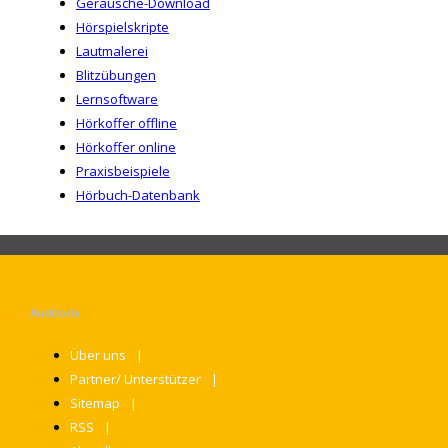
Geräusche-Download
Hörspielskripte
Lautmalerei
Blitzübungen
Lernsoftware
Hörkoffer offline
Hörkoffer online
Praxisbeispiele
Hörbuch-Datenbank
Auditorix
Über uns
Partner/ Unterstützer
Sitemap
RSS