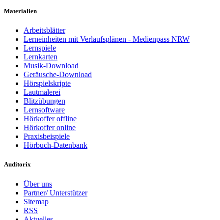
Materialien
Arbeitsblätter
Lerneinheiten mit Verlaufsplänen - Medienpass NRW
Lernspiele
Lernkarten
Musik-Download
Geräusche-Download
Hörspielskripte
Lautmalerei
Blitzübungen
Lernsoftware
Hörkoffer offline
Hörkoffer online
Praxisbeispiele
Hörbuch-Datenbank
Auditorix
Über uns
Partner/ Unterstützer
Sitemap
RSS
Aktuelles