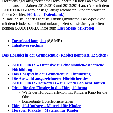
Hörbuchsiegel ausgezeichnete Hörbücher für Kinder ab etwa acht
Jahren aus den Jahren 2012/2013 und 2013/2014 an. (Alle mit dem
AUDITORIX-Hörbuchsiegel ausgezeichneten Kinderhörbücher
finden Sie hier:
Hörbuch-Datenbank
)
Zusätzlich stellt er das robuste Einstiegsmikrofon Easi-Speak vor,
mit dem Kinder schnell und unkompliziert selbstständig arbeiten
können (AUDITORIX-Infos zum
Easi-Speak-Mikrofon
).
Download komplett
(8,8 MB)
Inhaltsverzeichnis
Das Hörspiel in der Grundschule (Kapitel komplett, 12 Seiten)
AUDITORIX – Offensive für eine sinnlich-ästhetische
Hörbildung
Das Hörspiel in der Grundschule, Einführung
Die Auswahl ausgezeichneter Hörbücher des
AUDITORIX-Hörkoffers – für Kinder ab acht Jahren
Ideen für den Einstieg in das Hörspielthema
Wege der Hörbuchreflexion mit Kindern Kino für die
Ohren
konzertante Hörerlebnisse teilen
Hörspiel-Umfrage – Material für Kinder
Hörspiel-Plakate – Material für Kinder