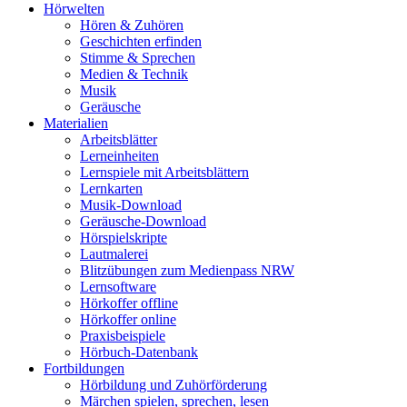
Hörwelten
Hören & Zuhören
Geschichten erfinden
Stimme & Sprechen
Medien & Technik
Musik
Geräusche
Materialien
Arbeitsblätter
Lerneinheiten
Lernspiele mit Arbeitsblättern
Lernkarten
Musik-Download
Geräusche-Download
Hörspielskripte
Lautmalerei
Blitzübungen zum Medienpass NRW
Lernsoftware
Hörkoffer offline
Hörkoffer online
Praxisbeispiele
Hörbuch-Datenbank
Fortbildungen
Hörbildung und Zuhörförderung
Märchen spielen, sprechen, lesen