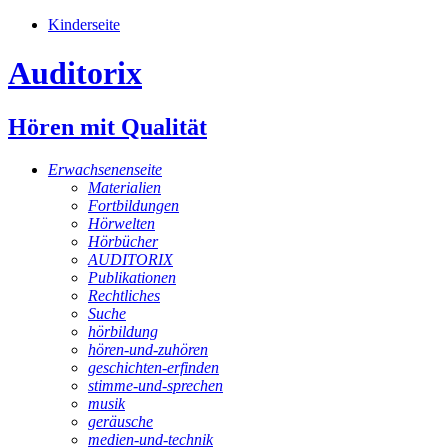
Kinderseite
Auditorix
Hören mit Qualität
Erwachsenenseite
Materialien
Fortbildungen
Hörwelten
Hörbücher
AUDITORIX
Publikationen
Rechtliches
Suche
hörbildung
hören-und-zuhören
geschichten-erfinden
stimme-und-sprechen
musik
geräusche
medien-und-technik