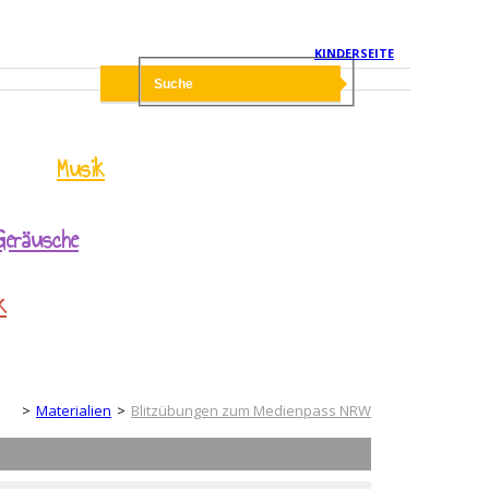
KINDERSEITE
Musik
Geräusche
k
rwachsenenseite
Materialien
Blitzübungen zum Medienpass NRW