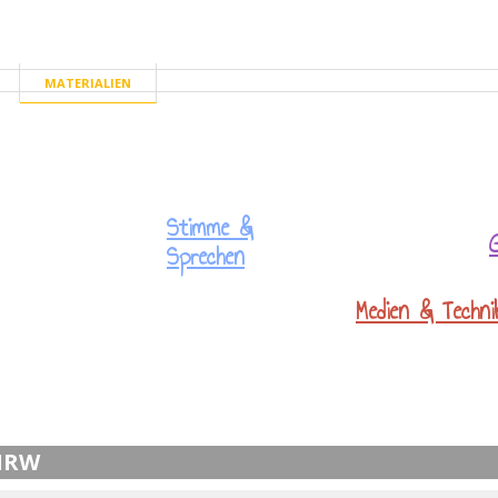
MATERIALIEN
TE
Stimme &
Sprechen
Medien & Techni
E
 NRW