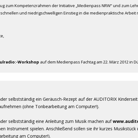
ug zum Kompetenzrahmen der Initiative „Medienpass NRW“ und zum Leh
schnellen und niedrigschwelligen Einstieg in die medienpraktische Arbeit m
te,
ulradio:-Workshop
auf dem Medienpass Fachtag am 22. März 2012 in Dü
nder selbstständig ein Geräusch-Rezept auf der AUDITORIX Kinderseit
u aufnehmen (ohne Tonbearbeitung am Computer!).
inder selbstständig eine Anleitung zum Musik machen auf
www.audito
n Instrument spielen. Anschließend sollen sie ihr kurzes Musikstück u
rbeitung am Computer!).