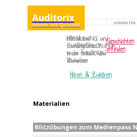
Auditorix
HÖRWELTEN
Hören mit Qualität
ERWACHSENENSEI
Interaktive
HÖRBILDUNG
und
Geschichten
Lernangebote in
ZUHÖRFÖRDERUNG
erfinden
sechs AUDITORIX-
in der Schule und
Hörwelten
Zuhause
Hören & Zuhören
Materialien
Blitzübungen zum Medienpass