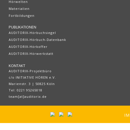
Hörwelten
Materialien
Fortbildungen
PUBLIKATIONEN
AUDITORIX-Hörbuchsiegel
AUDITORIX-Hörbuch-Datenbank
AUDITORIX-Hörkoffer
AUDITORIX-Hörwerkstatt
KONTAKT
AUDITORIX-Projektbüro
c/o INITIATIVE HÖREN e.V.
Marienstr. 3 | 50825 Köln
Tel: 0221 95265018
team[at]auditorix.de
IM