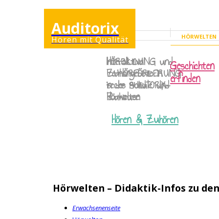
Auditorix
HÖRWELTEN
Hören mit Qualität
ERWACHSENENSEI
Interaktive
HÖRBILDUNG
und
Geschichten
Lernangebote in
ZUHÖRFÖRDERUNG
erfinden
sechs AUDITORIX-
in der Schule und
Hörwelten
Zuhause
Hören & Zuhören
Hörwelten – Didaktik-Infos zu de
Erwachsenenseite