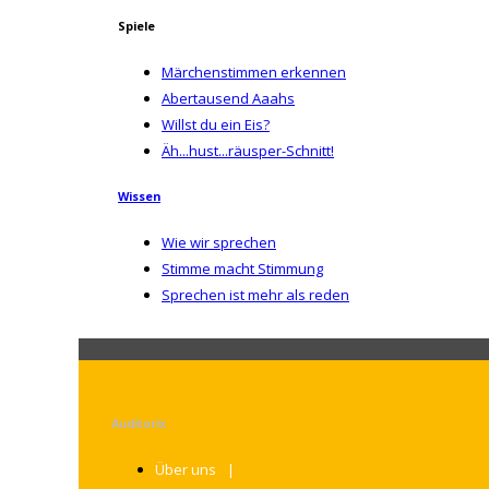
Spiele
Märchenstimmen erkennen
Abertausend Aaahs
Willst du ein Eis?
Äh...hust...räusper-Schnitt!
Wissen
Wie wir sprechen
Stimme macht Stimmung
Sprechen ist mehr als reden
Auditorix
Über uns