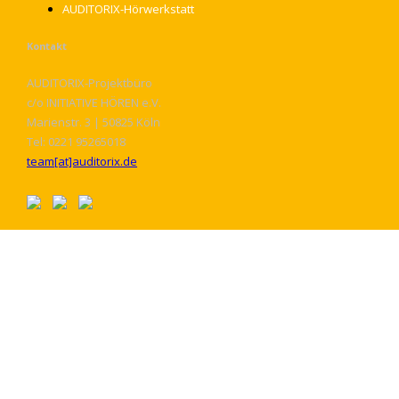
AUDITORIX-Hörwerkstatt
Kontakt
AUDITORIX-Projektbüro
c/o INITIATIVE HÖREN e.V.
Marienstr. 3 | 50825 Köln
Tel: 0221 95265018
team[at]auditorix.de