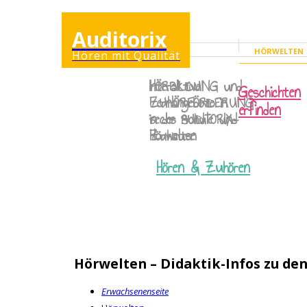
Auditorix
HÖRWELTEN
Hören mit Qualität
ERWACHSENENSEI
Interaktive
HÖRBILDUNG
und
Geschichten
Lernangebote in
ZUHÖRFÖRDERUNG
erfinden
sechs AUDITORIX-
in der Schule und
Hörwelten
Zuhause
Hören & Zuhören
Hörwelten – Didaktik-Infos zu de
Erwachsenenseite