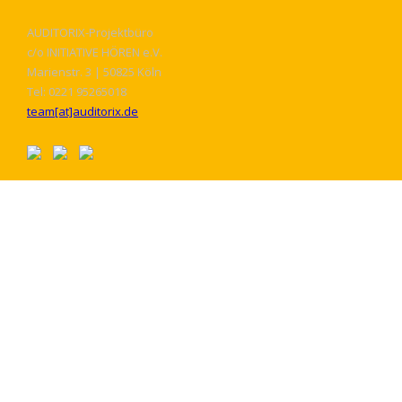
AUDITORIX-Projektbüro
c/o INITIATIVE HÖREN e.V.
Marienstr. 3 | 50825 Köln
Tel: 0221 95265018
team[at]auditorix.de