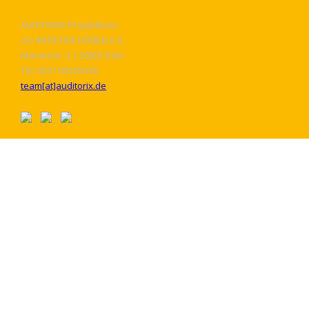
AUDITORIX-Projektbüro
c/o INITIATIVE HÖREN e.V.
Marienstr. 3 | 50825 Köln
Tel: 0221 95265018
team[at]auditorix.de