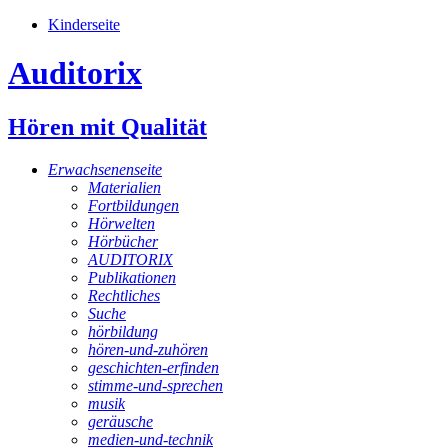
Kinderseite
Auditorix
Hören mit Qualität
Erwachsenenseite
Materialien
Fortbildungen
Hörwelten
Hörbücher
AUDITORIX
Publikationen
Rechtliches
Suche
hörbildung
hören-und-zuhören
geschichten-erfinden
stimme-und-sprechen
musik
geräusche
medien-und-technik