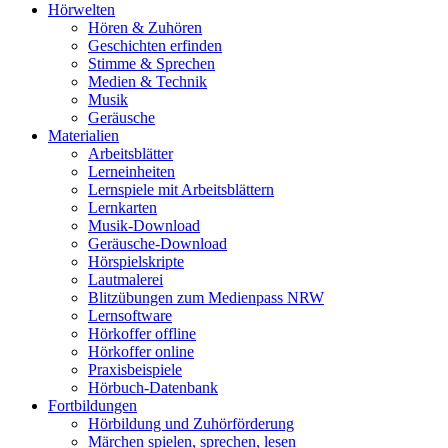
Hörwelten
Hören & Zuhören
Geschichten erfinden
Stimme & Sprechen
Medien & Technik
Musik
Geräusche
Materialien
Arbeitsblätter
Lerneinheiten
Lernspiele mit Arbeitsblättern
Lernkarten
Musik-Download
Geräusche-Download
Hörspielskripte
Lautmalerei
Blitzübungen zum Medienpass NRW
Lernsoftware
Hörkoffer offline
Hörkoffer online
Praxisbeispiele
Hörbuch-Datenbank
Fortbildungen
Hörbildung und Zuhörförderung
Märchen spielen, sprechen, lesen