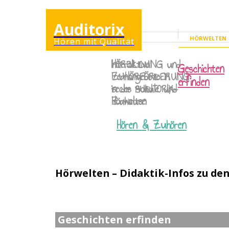
Auditorix
HÖRWELTEN
Hören mit Qualität
ERWACHSENENSEI
Interaktive
HÖRBILDUNG
und
Geschichten
Lernangebote in
ZUHÖRFÖRDERUNG
erfinden
sechs AUDITORIX-
in der Schule und
Hörwelten
Zuhause
Hören & Zuhören
Hörwelten – Didaktik-Infos zu de
Geschichten erfinden