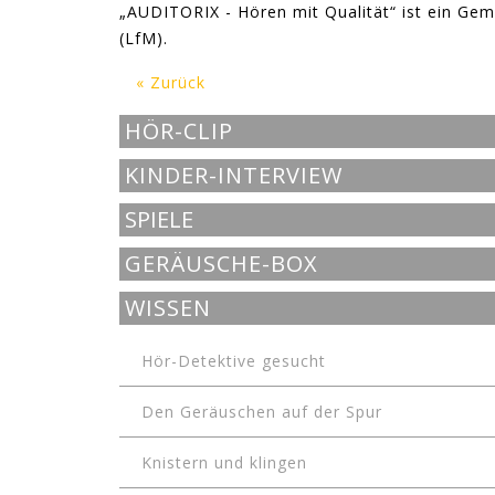
„AUDITORIX - Hören mit Qualität“ ist ein Ge
(LfM).
« Zurück
HÖR-CLIP
KINDER-INTERVIEW
SPIELE
GERÄUSCHE-BOX
WISSEN
Hör-Detektive gesucht
Den Geräuschen auf der Spur
Knistern und klingen