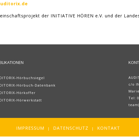
uditorix.de
meinschaftsprojekt der INITIATIVE HÖREN e.V. und der Lande
BLIKATIONEN
KONT
AUDI
DITORIX-Hörbuchsiegel
c/o I
DITORIX-Hörbuch-Datenbank
Marie
DITORIX-Hörkoffer
Tel: 
DITORIX-Hörwerkstatt
team[
IMPRESSUM
DATENSCHUTZ
KONTAKT