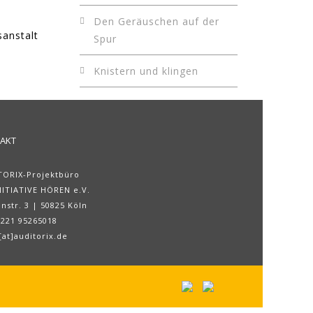
Den Geräuschen auf der
sanstalt
Spur
Knistern und klingen
AKT
TORIX-Projektbüro
NITIATIVE HÖREN e.V.
nstr. 3 | 50825 Köln
0221 95265018
at]auditorix.de