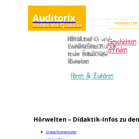
Auditorix
HÖRWELTEN
Hören mit Qualität
ERWACHSENENSEI
Interaktive
HÖRBILDUNG
und
Geschichten
Lernangebote in
ZUHÖRFÖRDERUNG
erfinden
sechs AUDITORIX-
in der Schule und
Hörwelten
Zuhause
Hören & Zuhören
Hörwelten – Didaktik-Infos zu de
Erwachsenenseite