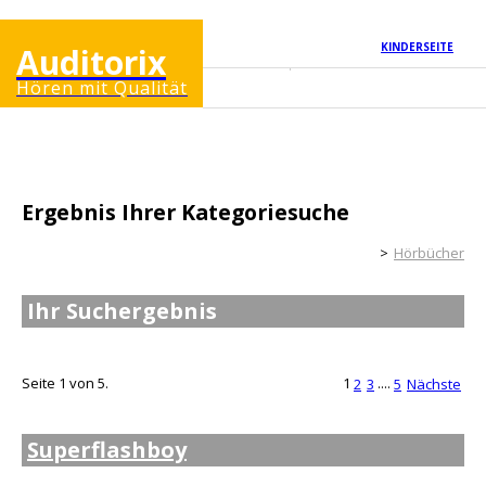
KINDERSEITE
Auditorix
Hören mit Qualität
Ergebnis Ihrer Kategoriesuche
Erwachsenenseite
Hörbücher
Ihr Suchergebnis
Seite 1 von 5.
1
....
2
3
5
Nächste
Superflashboy