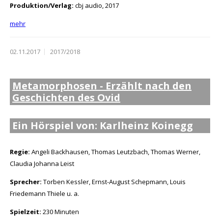
Produktion/Verlag:
cbj audio, 2017
mehr
02.11.2017
2017/2018
Metamorphosen - Erzählt nach den
Geschichten des Ovid
Ein Hörspiel von: Karlheinz Koinegg
Regie:
Angeli Backhausen, Thomas Leutzbach, Thomas Werner,
Claudia Johanna Leist
Sprecher:
Torben Kessler, Ernst-August Schepmann, Louis
Friedemann Thiele u. a.
Spielzeit:
230 Minuten