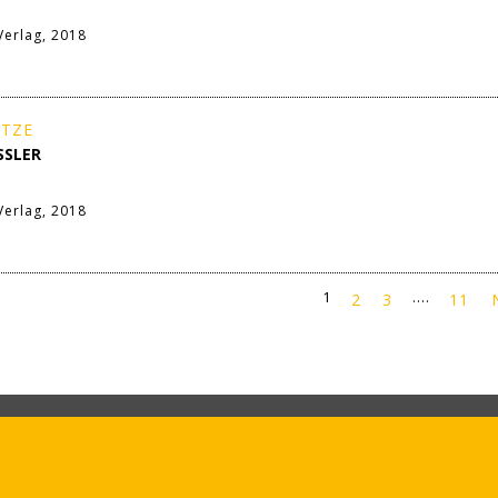
erlag, 2018
ATZE
SSLER
Verlag, 2018
1
....
2
3
11