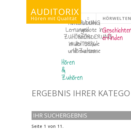
AUDITORIX
Hören mit Qualität
HÖRWELTE
HÖRBILDUNG
Interaktive
ERWACHSENENS
Lernangebote in
und
Geschichte
ZUHÖRFÖRDERUNG
sechs
erfinden
in der Schule
AUDITORIX-
und Zuhause
Hörwelten
Hören
&
Zuhören
ERGEBNIS IHRER KATEG
IHR SUCHERGEBNIS
Seite 1 von 11.