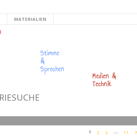
N
MATERIALIEN
EITE
n
Stimme
&
Sprechen
Medien &
Technik
ORIESUCHE
1
....
2
3
11