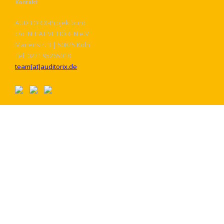
Kontakt
AUDITORIX-Projektbüro
c/o INITIATIVE HÖREN e.V.
Marienstr. 3 | 50825 Köln
Tel: 0221 95265018
team[at]auditorix.de