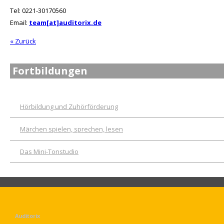
Tel: 0221-30170560
Email:
team[at]auditorix.de
« Zurück
Fortbildungen
Hörbildung und Zuhörförderung
Märchen spielen, sprechen, lesen
Das Mini-Tonstudio
Auditorix