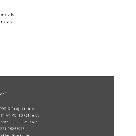
ber als
ür das
AKT
TORIX-Projektbüro
NITIATIVE HÖREN e.V.
nstr. 3 | 50825 Köln
0221 95265018
at]auditorix.de