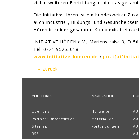
vielen weiteren Einrichtungen, die das gesam
Die Initiative Hören ist ein bundesweiter Z
auch Industrie-, Bildungs- und Gesundheitsein
Hören in seiner gesamten Komplexität einzust
INITIATIVE HÖREN e.V., Marienstraße 3, D-5
Tel: 0221 95265018
www.initiative-hoeren.de
/
post[at]initia
« Zurück
AUDITORIX
NAVIGATION
PU
Über uns
Hörwelten
AU
Partner/ Unterstützer
Materialien
AU
Sitemap
Fortbildungen
AU
RSS
AU