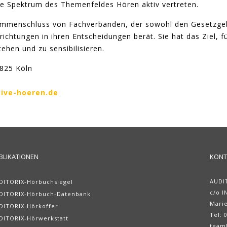
te Spektrum des Themenfeldes Hören aktiv vertreten.
usammenschluss von Fachverbänden, der sowohl den Gesetzge
richtungen in ihren Entscheidungen berät. Sie hat das Ziel, f
ehen und zu sensibilisieren.
0825 Köln
tive-hoeren.de
BLIKATIONEN
KONT
AUDI
DITORIX-Hörbuchsiegel
c/o I
DITORIX-Hörbuch-Datenbank
Marie
DITORIX-Hörkoffer
Tel: 
DITORIX-Hörwerkstatt
team[