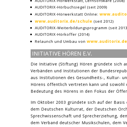
AUDITORIX-Hörwerkstatt, Lernsoftware (2008)
AUDITORIX-Hörbuchsiegel (seit 2009)
www.audito
AUDITORIX-Hörwerkstatt Online:
www.auditorix.de/schule
(seit 2012)
AUDITORIX-Weiterbildungsprogramm (seit 2013
AUDITORIX-Hörkoffer (2014)
www.auditorix.d
Relaunch und Umbau von
INITIATIVE HÖREN E.V.
Die Initiative (Stiftung) Hören gründete sic
Verbänden und Institutionen der Bundesrepub
aus Institutionen des Gesundheits-, Kultur- 
Hörens öffentlich vertreten kann und sowohl d
Bedeutung des Hörens in den Fokus der Öffent
Im Oktober 2003 gründete sich auf der Basis di
dem Deutschen Kulturrat, der Deutschen Orch
Sprechwissenschaft und Sprecherziehung, dem
dem Verband deutscher Musikschulen, dem V