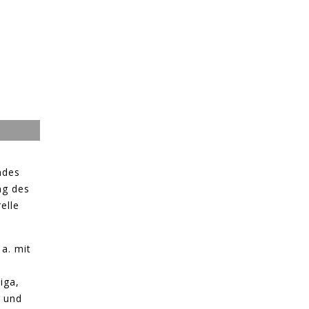
ndes
ng des
elle
 a. mit
iga,
 und