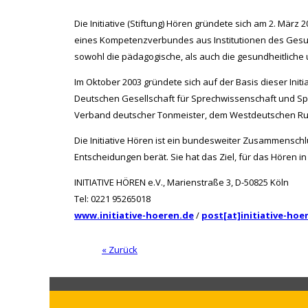
Die Initiative (Stiftung) Hören gründete sich am 2. Mär
eines Kompetenzverbundes aus Institutionen des Gesund
sowohl die pädagogische, als auch die gesundheitliche u
Im Oktober 2003 gründete sich auf der Basis dieser Initi
Deutschen Gesellschaft für Sprechwissenschaft und Sp
Verband deutscher Tonmeister, dem Westdeutschen Rund
Die Initiative Hören ist ein bundesweiter Zusammensch
Entscheidungen berät. Sie hat das Ziel, für das Hören i
INITIATIVE HÖREN e.V., Marienstraße 3, D-50825 Köln
Tel: 0221 95265018
www.initiative-hoeren.de
/
post[at]initiative-hoe
« Zurück