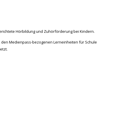
lgerichtete Hörbildung und Zuhörförderung bei Kindern.
de, den Medienpass-bezogenen Lerneinheiten für Schule
tzt.