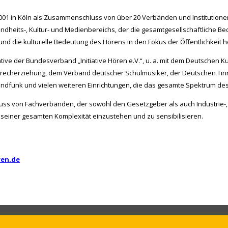
z 2001 in Köln als Zusammenschluss von über 20 Verbänden und Institution
heits-, Kultur- und Medienbereichs, der die gesamtgesellschaftliche Be
nd die kulturelle Bedeutung des Hörens in den Fokus der Öffentlichkeit h
ative der Bundesverband „Initiative Hören e.V.“, u. a. mit dem Deutschen 
recherziehung, dem Verband deutscher Schulmusiker, der Deutschen Tin
funk und vielen weiteren Einrichtungen, die das gesamte Spektrum des
luss von Fachverbänden, der sowohl den Gesetzgeber als auch Industrie-,
n seiner gesamten Komplexität einzustehen und zu sensibilisieren.
ren.de