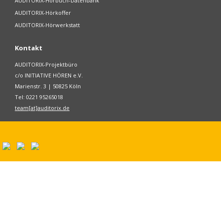
AUDITORIX-Hörbuch-Datenbank
AUDITORIX-Hörkoffer
AUDITORIX-Hörwerkstatt
Kontakt
AUDITORIX-Projektbüro
c/o INITIATIVE HÖREN e.V.
Marienstr. 3 | 50825 Köln
Tel: 0221 95265018
team[at]auditorix.de