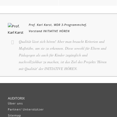
Prof. Karl Karst, WDR 3-Programmchef,
Vorstand INITIATIVE HÖREN
Qualität lässt sich hören! Aber man braucht Kriterien und
Maßstäbe, um sie zu erkennen. Diese sowohl für Eltern und
Pädagogen als auch für Kinder zugänglich und
nachvollziehbar zu machen, ist das Ziel des Projekts 'Hören
mit Qualität' der INITIATIVE HÖREN.
AUDITORIX
Über uns
Partner/ Unterstützer
Sitemap