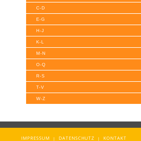
C-D
E-G
H-J
K-L
M-N
O-Q
R-S
T-V
W-Z
IMPRESSUM
DATENSCHUTZ
KONTAKT