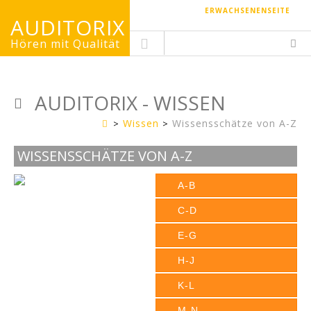
ERWACHSENENSEITE
AUDITORIX
Hören mit Qualität
AUDITORIX - WISSEN
Wissen
Wissensschätze von A-Z
Kinderseite
WISSENSSCHÄTZE VON A-Z
A-B
C-D
E-G
H-J
K-L
M-N