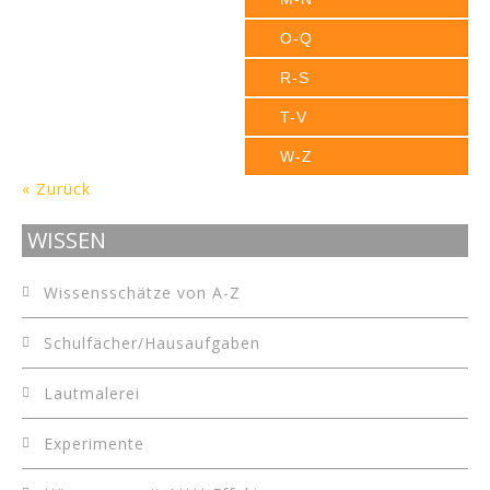
O-Q
R-S
T-V
W-Z
« Zurück
WISSEN
Wissensschätze von A-Z
Schulfächer/Hausaufgaben
Lautmalerei
Experimente