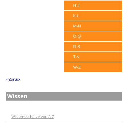
H-J
K-L
M-N
O-Q
R-S
T-V
W-Z
« Zurück
Wissen
Wissensschätze von A-Z