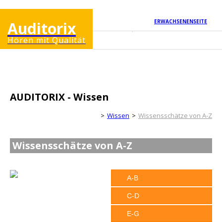
ERWACHSENENSEITE
Auditorix
Hören mit Qualität
AUDITORIX - Wissen
Kinderseite
Wissen
Wissensschätze von A-Z
Wissensschätze von A-Z
A-B
C-D
E-G