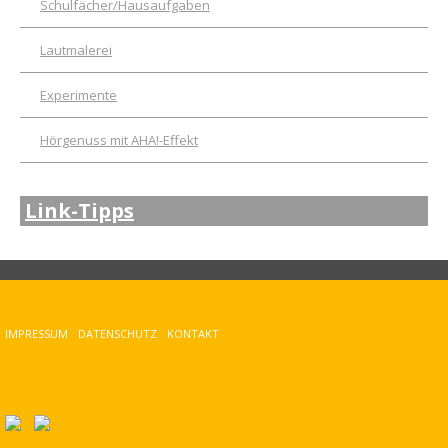
Schulfächer/Hausaufgaben
Lautmalerei
Experimente
Hörgenuss mit AHA!-Effekt
Link-Tipps
IMPRESSUM
DATENSCHUTZ
KONTAKT