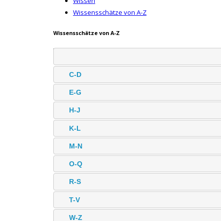
Wissen
Wissensschätze von A-Z
Wissensschätze von A-Z
C-D
E-G
H-J
K-L
M-N
O-Q
R-S
T-V
W-Z