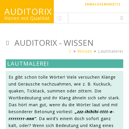
ERWACHSENENSEITE
AUDITORIX
Hören mit Qualität
AUDITORIX - WISSEN
Wissen
Lautmalerei
Kinderseite
LAUTMALEREI
Es gibt schon tolle Wörter! Viele versuchen Klänge
und Geräusche nachzuahmen, wie z. B. Kuckuck,
quaken, Ticktack, summen oder zittern. Die
Wortbedeutung und ihr Klang ähneln sich sehr stark.
Das hört man gut, wenn du die Wörter laut und mit
besonderer Betonung vorliest:
„zzz-ihihihi-tttt-e-
rrrrrrrr-nnn“
. Da wird’s einem doch sofort ganz
kalt, oder? Wenn sich Bedeutung und Klang eines