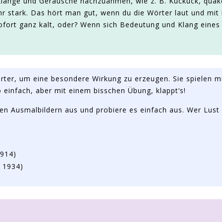
 Klänge und Geräusche nachzuahmen, wie z. B. Kuckuck, quak
hr stark. Das hört man gut, wenn du die Wörter laut und mit
sofort ganz kalt, oder? Wenn sich Bedeutung und Klang eine
rter, um eine besondere Wirkung zu erzeugen. Sie spielen m
o einfach, aber mit einem bisschen Übung, klappt‘s!
den Ausmalbildern aus und probiere es einfach aus. Wer Lust 
1914)
– 1934)