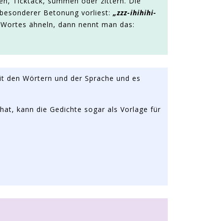
en, Ticktack, summen oder zittern. Die
 besonderer Betonung vorliest:
„zzz-ihihihi-
s Wortes ähneln, dann nennt man das:
it den Wörtern und der Sprache und es
hat, kann die Gedichte sogar als Vorlage für