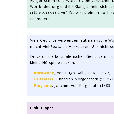
Es gibt schon tolle Wörter! Viele versuchen
Wortbedeutung und ihr Klang ähneln sich se
tttt-e-rrrrrrrr-nnn“
. Da wird’s einem doch 
Laumalerei.
Viele Gedichte verwenden lautmalerische Wö
macht viel Spaß, sie vorzulesen. Gar nicht s
Druck dir die lautmalerischen Gedichte mit 
kleine Hörspiele nutzen:
Karawane
, von Hugo Ball (1886 – 1927)
Gruselett
, Christian Morgenstern (1871-
Pinguine
, Joachim von Ringelnatz (1883 
Link-Tipps: