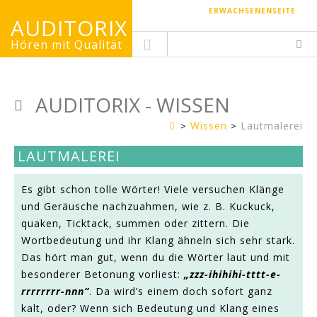
ERWACHSENENSEITE
AUDITORIX
Hören mit Qualität
AUDITORIX - WISSEN
Wissen
Lautmalerei
Kinderseite
LAUTMALEREI
Es gibt schon tolle Wörter! Viele versuchen Klänge
und Geräusche nachzuahmen, wie z. B. Kuckuck,
quaken, Ticktack, summen oder zittern. Die
Wortbedeutung und ihr Klang ähneln sich sehr stark.
Das hört man gut, wenn du die Wörter laut und mit
besonderer Betonung vorliest:
„zzz-ihihihi-tttt-e-
rrrrrrrr-nnn“
. Da wird’s einem doch sofort ganz
kalt, oder? Wenn sich Bedeutung und Klang eines