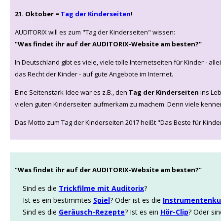
21. Oktober =
Tag der Kinderseiten
!
AUDITORIX will es zum "Tag der Kinderseiten" wissen:
"Was findet ihr auf der AUDITORIX-Website am besten?"
In Deutschland gibt es viele, viele tolle Internetseiten für Kinder - all
das Recht der Kinder - auf gute Angebote im Internet.
Eine Seitenstark-Idee war es z.B., den
Tag der Kinderseiten
ins Leb
vielen guten Kinderseiten aufmerkam zu machem. Denn viele kennen 
Das Motto zum Tag der Kinderseiten 2017 heißt "Das Beste für Kinder
"Was findet ihr auf der AUDITORIX-Website am besten?"
Sind es die
Trickfilme mit Auditorix
?
Ist es ein bestimmtes
Spiel
? Oder ist es die
Instrumentenk
Sind es die
Geräusch-Rezepte
? Ist es ein
Hör-Clip
? Oder sin