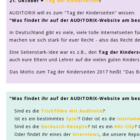
21. Oktober =
Tag der Kinderseiten
!
AUDITORIX will es zum "Tag der Kinderseiten" wissen:
"Was findet ihr auf der AUDITORIX-Website am be
In Deutschland gibt es viele, viele tolle Internetseiten fü
machen sie sich stark für euer Recht - also das Recht de
Eine Seitenstark-Idee war es z.B., den
Tag der Kinders
auch eure Eltern und Lehrer auf die vielen guten Kinde
Das Motto zum Tag der Kinderseiten 2017 heißt "Das Bes
"Was findet ihr auf der AUDITORIX-Website am be
Sind es die
Trickfilme mit Auditorix
?
Ist es ein bestimmtes
Spiel
? Oder ist es die
Instrum
Sind es die
Geräusch-Rezepte
? Ist es ein
Hör-Clip
? 
Oder findet ihr eines der
Interviews
, die unsere Repo