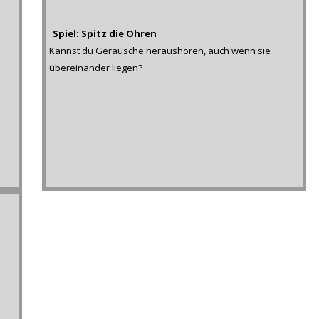
Spiel: Spitz die Ohren
Kannst du Geräusche heraushören, auch wenn sie
übereinander liegen?