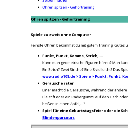
Selber machen
Ohren spitzen - Gehörtraining
Ohren spitzen - Gehörtraining
Spiele zu zweit ohne Computer
Feinste Ohren bekommst du mit gutem Training: Gutes 
Punkt, Punkt, Komma, Strich,....
Kann man geometrische Figuren hören? Man kann! Bla
Ein Strich? Zwei Striche? Eine 8 vielleicht? Das Spi
www.radio108.de > Spiele > Punkt, Punkt, Ko
Geräusche raten
Einer macht die Geräusche, während der andere di
Bleistift oder ein Radiergummi auf den Tisch ode
beißen in einen Apfel,…?
Spiel für eine Geburtstagsfeier oder die Sch
Blindenparcours