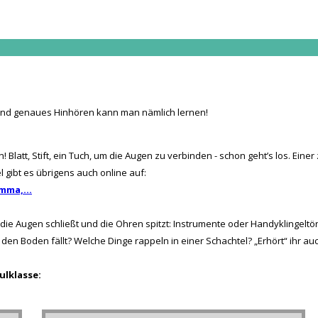
und genaues Hinhören kann man nämlich lernen!
tt, Stift, ein Tuch, um die Augen zu verbinden - schon geht’s los. Einer z
el gibt es übrigens auch online auf:
mma,...
e Augen schließt und die Ohren spitzt: Instrumente oder Handyklingeltön
r den Boden fällt? Welche Dinge rappeln in einer Schachtel? „Erhört“ ihr a
ulklasse: