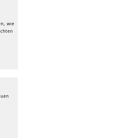
n, wie
ichten
euen