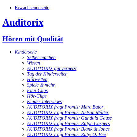
Erwachsenenseite
Auditorix
Hören mit Qualität
Kinderseite
Selber machen
Wissen
AUDITORIX gut vernetzt
Tag der Kinderseiten
Hörwelten
Spiele & mehr
Film-Clips
Hör-Clips
Kinder-Interviews
AUDITORIX fragt Promis: Marc Bator
AUDITORIX fragt Promis: Nelson Müller
AUDITORIX fragt Promis: Gundula Gause
AUDITORIX fragt Promis: Ralph Caspers
AUDITORIX fragt Promis: Blank & Jones
AUDITORIX fragt Promis: Ruby O. Fee